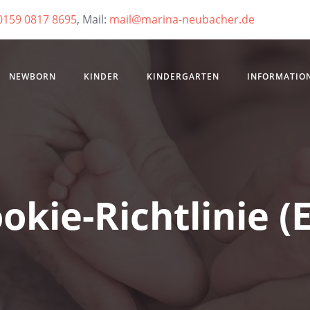
0159 0817 8695
, Mail:
mail@marina-neubacher.de
NEWBORN
KINDER
KINDERGARTEN
INFORMATIO
okie-Richtlinie (