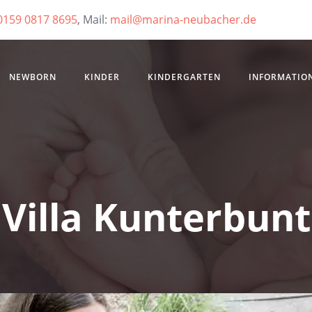
0159 0817 8695
, Mail:
mail@marina-neubacher.de
NEWBORN
KINDER
KINDERGARTEN
INFORMATIO
Villa Kunterbunt