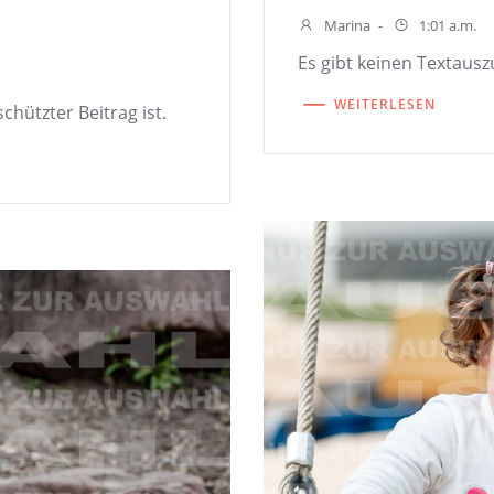
Marina
-
1:01 a.m.
Es gibt keinen Textauszu
WEITERLESEN
chützter Beitrag ist.