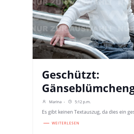
Geschützt:
Gänseblümchen
Marina
-
5:12 p.m.
Es gibt keinen Textauszug, da dies ein ges
WEITERLESEN