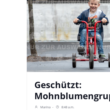
Geschützt:
Mohnblumengru
Marina
-
8:48 a.m.