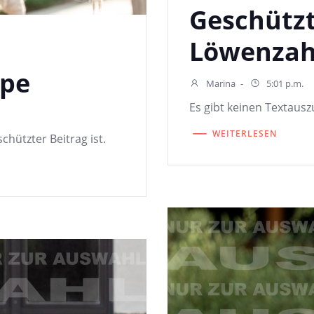
Geschützt
Löwenzah
pe
Marina
-
5:01 p.m.
Es gibt keinen Textauszu
WEITERLESEN
chützter Beitrag ist.