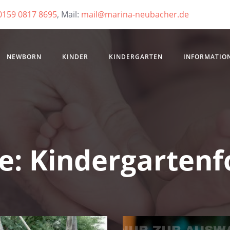
0159 0817 8695
, Mail:
mail@marina-neubacher.de
NEWBORN
KINDER
KINDERGARTEN
INFORMATIO
e:
Kindergartenf