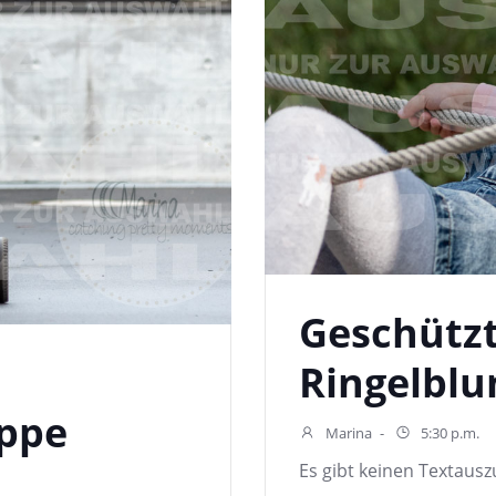
Geschützt
Ringelbl
ppe
Marina
-
5:30 p.m.
Es gibt keinen Textauszu